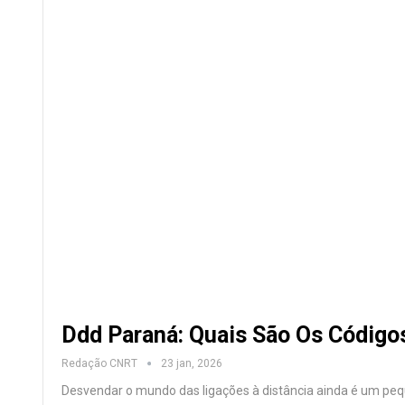
Ddd Paraná: Quais São Os Códig
Redação CNRT
23 jan, 2026
Desvendar o mundo das ligações à distância ainda é um pequ