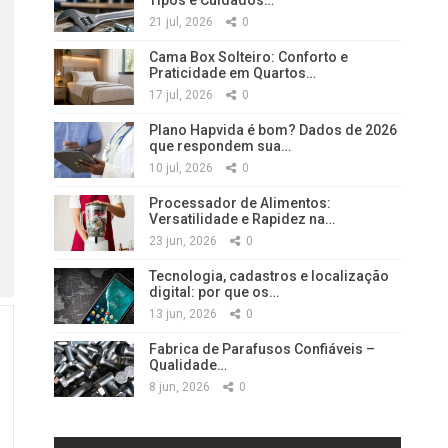
Tipos e Cuidados…
21 jul, 2026
0
Cama Box Solteiro: Conforto e
Praticidade em Quartos…
17 jul, 2026
0
Plano Hapvida é bom? Dados de 2026
que respondem sua…
10 jul, 2026
0
Processador de Alimentos:
Versatilidade e Rapidez na…
23 jun, 2026
0
Tecnologia, cadastros e localização
digital: por que os…
13 jun, 2026
0
Fabrica de Parafusos Confiáveis –
Qualidade…
8 jun, 2026
0