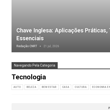
Chave Inglesa: Aplicações Práticas,
Essenciais
Redação CNRT
21 jul, 2026
Navegando Pela Categoria
Tecnologia
AUTO
BELEZA
BEM ESTAR
CASA
CULTURA
ECONOMIA E 
P