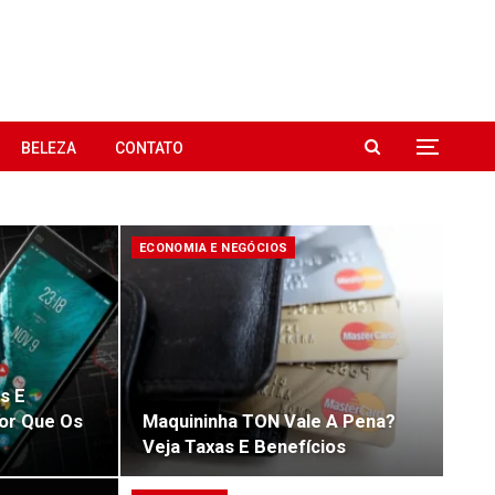
BELEZA
CONTATO
ECONOMIA E NEGÓCIOS
s E
Por Que Os
Maquininha TON Vale A Pena?
Veja Taxas E Benefícios