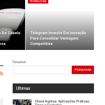
TECNOLOGIA
 De Cabelo
Telegram Investe Em Inovação
Para Consolidar Vantagem
eza
Competitiva
Pesquisar
PESQUISAR
Ultimas
Chave Inglesa: Aplicações Práticas,