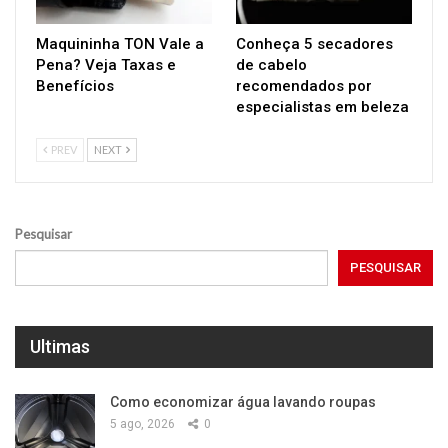
Maquininha TON Vale a
Conheça 5 secadores
Pena? Veja Taxas e
de cabelo
Benefícios
recomendados por
especialistas em beleza
PREV
NEXT
Pesquisar
PESQUISAR
Ultimas
Como economizar água lavando roupas
5 ago, 2026
0