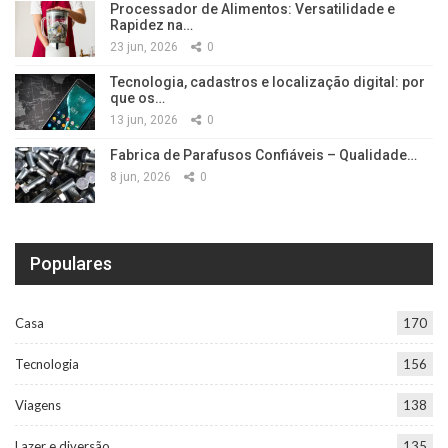
Processador de Alimentos: Versatilidade e
Rapidez na…
23 jun, 2026
0
Tecnologia, cadastros e localização digital: por
que os…
13 jun, 2026
0
Fabrica de Parafusos Confiáveis – Qualidade…
8 jun, 2026
0
Populares
Casa
170
Tecnologia
156
Viagens
138
Lazer e diversão
135