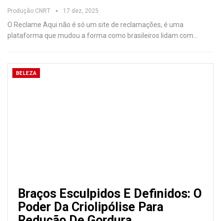
Produção CNRT
17 dez, 2025
O Reclame Aqui não é só um site de reclamações, é uma
plataforma que mudou a forma como brasileiros lidam com
…
BELEZA
Braços Esculpidos E Definidos: O
Poder Da Criolipólise Para
Redução De Gordura