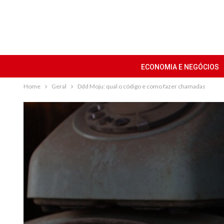
ECONOMIA E NEGÓCIOS
Home
Geral
Ddd Moju: qual o código e como fazer chamadas