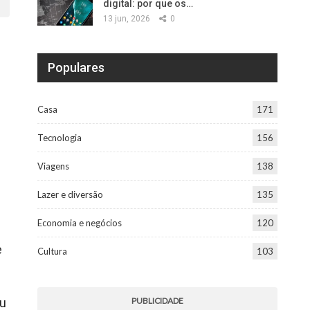
digital: por que os…
13 jun, 2026
0
Populares
Casa
171
Tecnologia
156
Viagens
138
Lazer e diversão
135
Economia e negócios
120
e
Cultura
103
PUBLICIDADE
ou