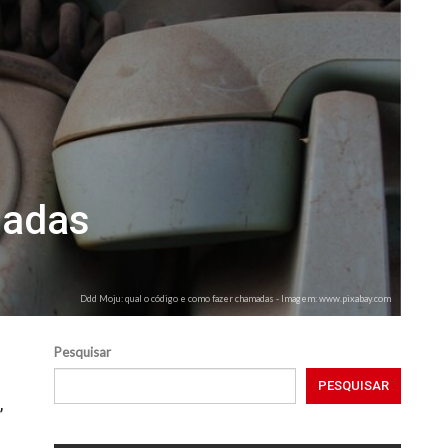
madas
Ddd Moju: qual o código e como fazer chamadas - Imagem: www.pixabay.com
Pesquisar
PESQUISAR
,