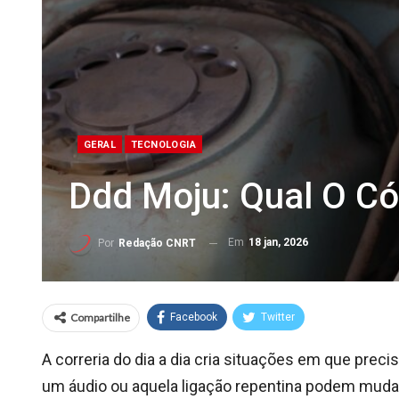
GERAL
TECNOLOGIA
Ddd Moju: Qual O C
Em
18 jan, 2026
Por
Redação CNRT
Compartilhe
Facebook
Twitter
A correria do dia a dia cria situações em que pr
um áudio ou aquela ligação repentina podem mudar