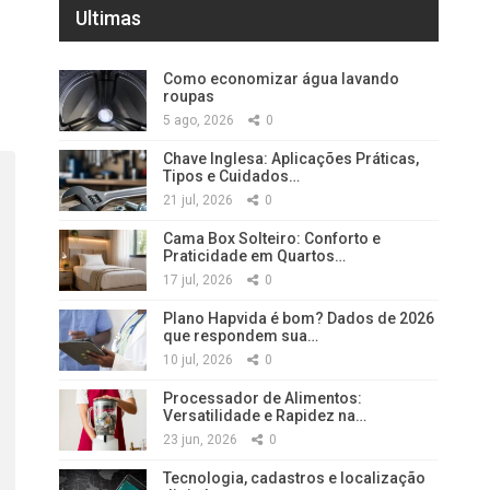
Ultimas
Como economizar água lavando
roupas
5 ago, 2026
0
Chave Inglesa: Aplicações Práticas,
Tipos e Cuidados…
21 jul, 2026
0
Cama Box Solteiro: Conforto e
Praticidade em Quartos…
17 jul, 2026
0
Plano Hapvida é bom? Dados de 2026
que respondem sua…
10 jul, 2026
0
Processador de Alimentos:
Versatilidade e Rapidez na…
23 jun, 2026
0
Tecnologia, cadastros e localização