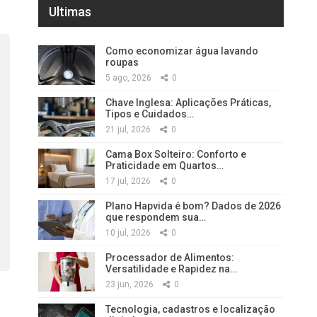
Ultimas
Como economizar água lavando
roupas
5 ago, 2026
0
Chave Inglesa: Aplicações Práticas,
Tipos e Cuidados…
21 jul, 2026
0
Cama Box Solteiro: Conforto e
Praticidade em Quartos…
17 jul, 2026
0
Plano Hapvida é bom? Dados de 2026
que respondem sua…
10 jul, 2026
0
Processador de Alimentos:
Versatilidade e Rapidez na…
23 jun, 2026
0
Tecnologia, cadastros e localização