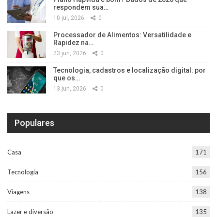
respondem sua…
10 jul, 2026
0
Processador de Alimentos: Versatilidade e
Rapidez na…
23 jun, 2026
0
Tecnologia, cadastros e localização digital: por
que os…
13 jun, 2026
0
Populares
Casa
171
Tecnologia
156
Viagens
138
Lazer e diversão
135