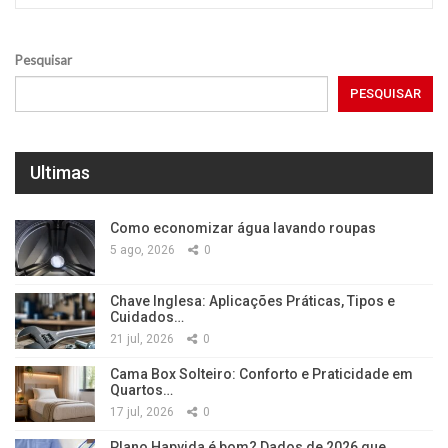
Pesquisar
PESQUISAR
Ultimas
Como economizar água lavando roupas
5 ago, 2026
0
Chave Inglesa: Aplicações Práticas, Tipos e
Cuidados…
21 jul, 2026
0
Cama Box Solteiro: Conforto e Praticidade em
Quartos…
17 jul, 2026
0
Plano Hapvida é bom? Dados de 2026 que