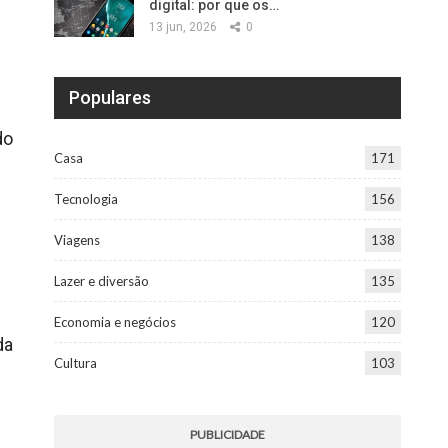
digital: por que os…
13 jun, 2026
0
Populares
do
Casa
171
Tecnologia
156
Viagens
138
Lazer e diversão
135
Economia e negócios
120
da
Cultura
103
PUBLICIDADE