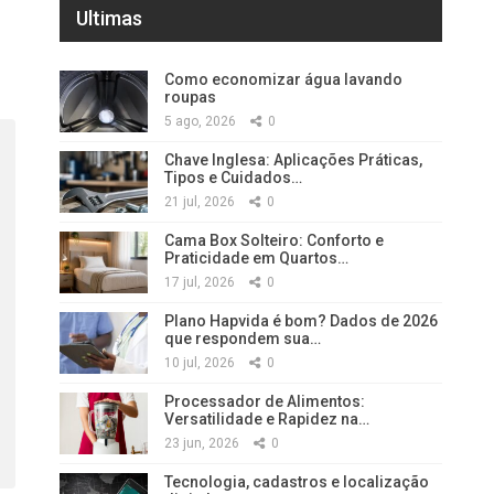
Ultimas
Como economizar água lavando
roupas
5 ago, 2026
0
Chave Inglesa: Aplicações Práticas,
Tipos e Cuidados…
21 jul, 2026
0
Cama Box Solteiro: Conforto e
Praticidade em Quartos…
17 jul, 2026
0
Plano Hapvida é bom? Dados de 2026
que respondem sua…
10 jul, 2026
0
Processador de Alimentos:
Versatilidade e Rapidez na…
23 jun, 2026
0
Tecnologia, cadastros e localização