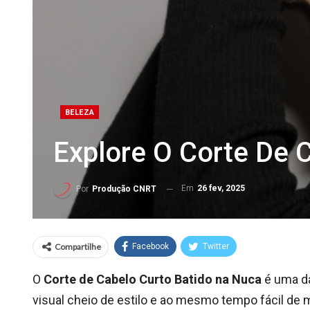
BELEZA
Explore O Corte De 
Em
26 fev, 2025
Por
Produção CNRT
Compartilhe
Facebook
Twitter
O
Corte de Cabelo Curto Batido na Nuca
é uma d
visual cheio de estilo e ao mesmo tempo fácil de 