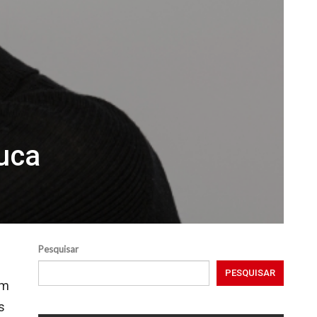
uca
Pesquisar
PESQUISAR
um
s