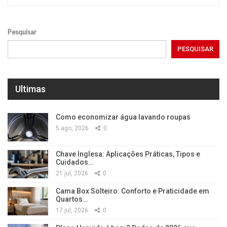
Pesquisar
PESQUISAR
Ultimas
Como economizar água lavando roupas
5 ago, 2026
0
Chave Inglesa: Aplicações Práticas, Tipos e
Cuidados…
21 jul, 2026
0
Cama Box Solteiro: Conforto e Praticidade em
Quartos…
17 jul, 2026
0