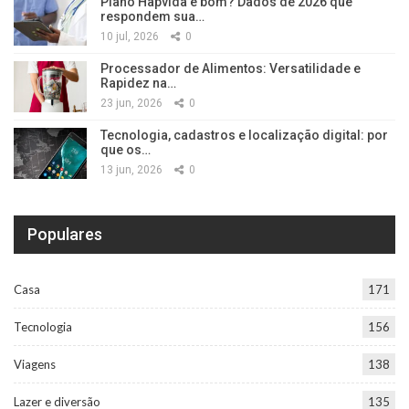
Plano Hapvida é bom? Dados de 2026 que
respondem sua…
10 jul, 2026
0
Processador de Alimentos: Versatilidade e
Rapidez na…
23 jun, 2026
0
Tecnologia, cadastros e localização digital: por
que os…
13 jun, 2026
0
Populares
Casa
171
Tecnologia
156
Viagens
138
Lazer e diversão
135