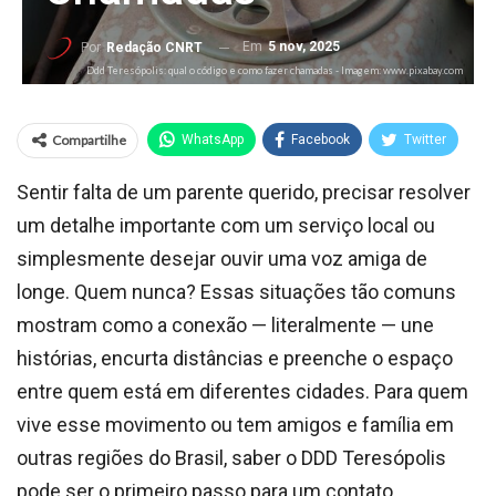
Em
5 nov, 2025
Por
Redação CNRT
Ddd Teresópolis: qual o código e como fazer chamadas - Imagem: www.pixabay.com
Compartilhe
WhatsApp
Facebook
Twitter
Sentir falta de um parente querido, precisar resolver
um detalhe importante com um serviço local ou
simplesmente desejar ouvir uma voz amiga de
longe. Quem nunca? Essas situações tão comuns
mostram como a conexão — literalmente — une
histórias, encurta distâncias e preenche o espaço
entre quem está em diferentes cidades. Para quem
vive esse movimento ou tem amigos e família em
outras regiões do Brasil, saber o DDD Teresópolis
pode ser o primeiro passo para um contato