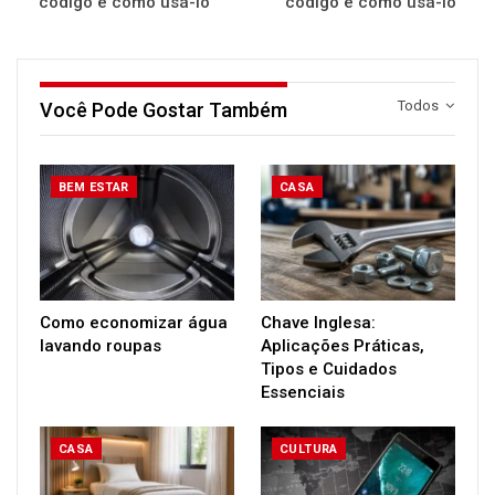
código e como usá-lo
código e como usá-lo
Todos
Você Pode Gostar Também
BEM ESTAR
CASA
Como economizar água
Chave Inglesa:
lavando roupas
Aplicações Práticas,
Tipos e Cuidados
Essenciais
CASA
CULTURA