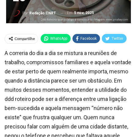
Em
5 nov, 2025
Por
Redação CNRT
Ddd Roteiro: qual o código e como usá-lo - Imagem: www.pixabay.com
Compartilhe
WhatsApp
Facebook
Twitter
A correria do dia a dia se mistura a reuniões de
trabalho, compromissos familiares e aquela vontade
de estar perto de quem realmente importa, mesmo
quando a distância parece ser um obstáculo. Em
muitos desses momentos, entender a utilidade do
ddd roteiro pode ser a diferença entre uma ligação
bem-sucedida e aquela mensagem “número não
existe” que frustra qualquer um. Quem nunca
precisou falar com alguém de uma cidade distante,
pegou o telefone e percebeu que faltava aquele