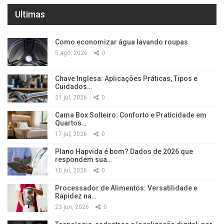
Ultimas
Como economizar água lavando roupas
5 ago, 2026
0
Chave Inglesa: Aplicações Práticas, Tipos e
Cuidados…
21 jul, 2026
0
Cama Box Solteiro: Conforto e Praticidade em
Quartos…
17 jul, 2026
0
Plano Hapvida é bom? Dados de 2026 que
respondem sua…
10 jul, 2026
0
Processador de Alimentos: Versatilidade e
Rapidez na…
23 jun, 2026
0