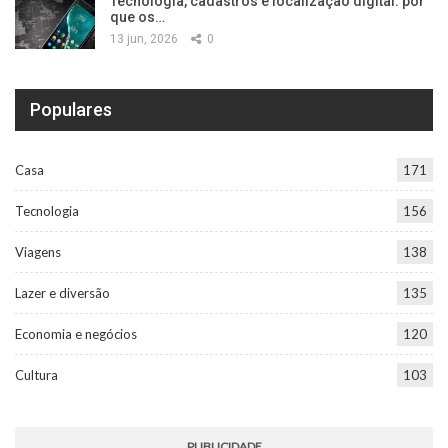
Tecnologia, cadastros e localização digital: por
que os…
13 jun, 2026
0
Populares
Casa
171
Tecnologia
156
Viagens
138
Lazer e diversão
135
Economia e negócios
120
Cultura
103
PUBLICIDADE