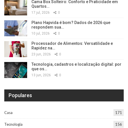
Cama Box Solteiro: Conforto e Praticidade em
Quartos…
17 jul, 2026
0
Plano Hapvida é bom? Dados de 2026 que
respondem sua…
10 jul, 2026
0
Processador de Alimentos: Versatilidade e
Rapidez na…
23 jun, 2026
0
Tecnologia, cadastros e localização digital: por
que os…
13 jun, 2026
0
Populares
Casa
171
Tecnologia
156