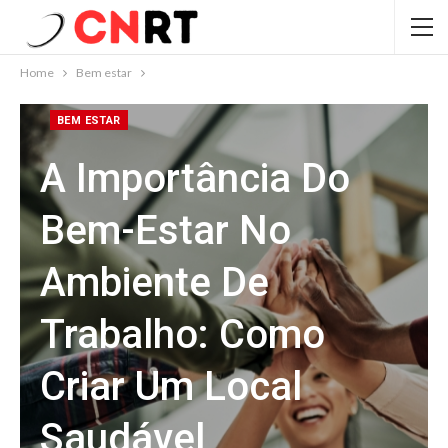
Home
Bem estar
BEM ESTAR
A Importância Do
Bem-Estar No
Ambiente De
Trabalho: Como
Criar Um Local
Saudável