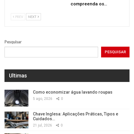
compreenda os…
PREV
NEXT
Pesquisar
PESQUISAR
Ultimas
Como economizar água lavando roupas
5 ago, 2026
0
Chave Inglesa: Aplicações Práticas, Tipos e
Cuidados…
21 jul, 2026
0