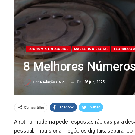
ECONOMIA E NEGÓCIOS
MARKETING DIGITAL
TECNOLOGI
8 Melhores Números 
Em
26 jun, 2025
Por
Redação CNRT
Compartilhe
Facebook
Twitter
A rotina moderna pede respostas rápidas para de
pessoal, impulsionar negócios digitais, separar cont