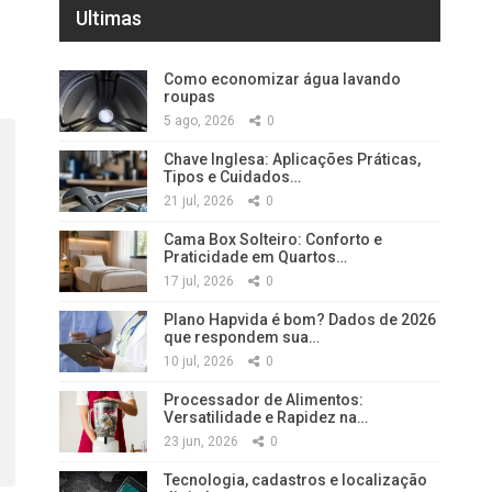
Ultimas
Como economizar água lavando
roupas
5 ago, 2026
0
Chave Inglesa: Aplicações Práticas,
Tipos e Cuidados…
21 jul, 2026
0
Cama Box Solteiro: Conforto e
Praticidade em Quartos…
17 jul, 2026
0
Plano Hapvida é bom? Dados de 2026
que respondem sua…
10 jul, 2026
0
Processador de Alimentos:
Versatilidade e Rapidez na…
23 jun, 2026
0
Tecnologia, cadastros e localização