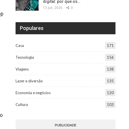
digital: por que os…
13 jun, 2026
0
pp
Populares
Casa
171
Tecnologia
156
Viagens
138
Lazer e diversão
135
Economia e negócios
120
Cultura
103
ro
PUBLICIDADE