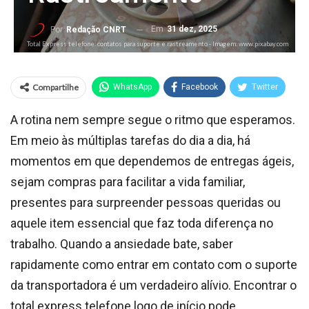
Em
31 dez, 2025
Por
Redação CNRT
Total Express telefone: contatos para suporte e rastreamento - Imagem: www.pixabay.com
Compartilhe
WhatsApp
Facebook
Twitter
A rotina nem sempre segue o ritmo que esperamos.
Em meio às múltiplas tarefas do dia a dia, há
momentos em que dependemos de entregas ágeis,
sejam compras para facilitar a vida familiar,
presentes para surpreender pessoas queridas ou
aquele item essencial que faz toda diferença no
trabalho. Quando a ansiedade bate, saber
rapidamente como entrar em contato com o suporte
da transportadora é um verdadeiro alívio. Encontrar o
total express telefone logo de início pode