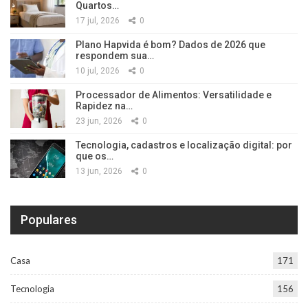
Quartos…
17 jul, 2026
0
Plano Hapvida é bom? Dados de 2026 que
respondem sua…
10 jul, 2026
0
Processador de Alimentos: Versatilidade e
Rapidez na…
23 jun, 2026
0
Tecnologia, cadastros e localização digital: por
que os…
13 jun, 2026
0
Populares
Casa
171
Tecnologia
156