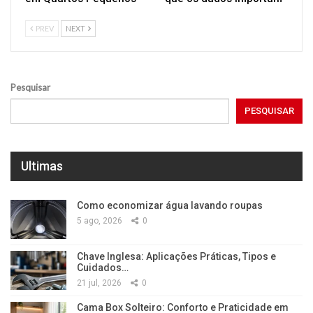
PREV
NEXT
Pesquisar
PESQUISAR
Ultimas
Como economizar água lavando roupas
5 ago, 2026
0
Chave Inglesa: Aplicações Práticas, Tipos e
Cuidados…
21 jul, 2026
0
Cama Box Solteiro: Conforto e Praticidade em