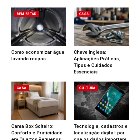
BEM ESTAR
CASA
Como economizar água
Chave Inglesa:
lavando roupas
Aplicações Práticas,
Tipos e Cuidados
Essenciais
CASA
CULTURA
Cama Box Solteiro:
Tecnologia, cadastros e
Conforto e Praticidade
localização digital: por
em Quartos Pequenos
que os dados importam