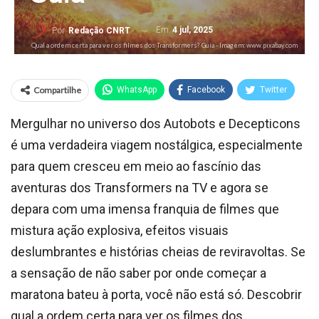
Em
4 jul, 2025
Por
Redação CNRT
Qual a ordem certa para ver os filmes dos Transformers? Guia - Imagem: www.pixabay.com
Compartilhe
WhatsApp
Facebook
Twitter
Mergulhar no universo dos Autobots e Decepticons
é uma verdadeira viagem nostálgica, especialmente
para quem cresceu em meio ao fascínio das
aventuras dos Transformers na TV e agora se
depara com uma imensa franquia de filmes que
mistura ação explosiva, efeitos visuais
deslumbrantes e histórias cheias de reviravoltas. Se
a sensação de não saber por onde começar a
maratona bateu à porta, você não está só. Descobrir
qual a ordem certa para ver os filmes dos