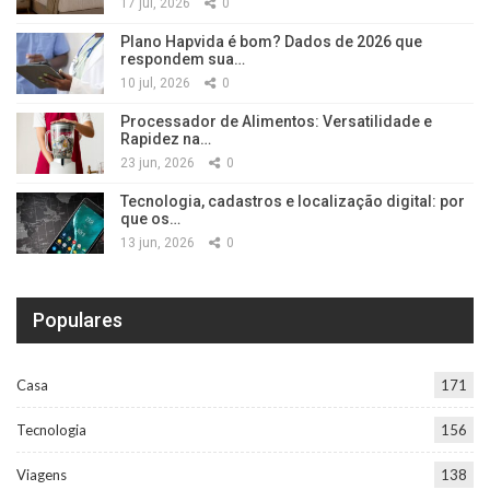
17 jul, 2026
0
Plano Hapvida é bom? Dados de 2026 que
respondem sua…
10 jul, 2026
0
Processador de Alimentos: Versatilidade e
Rapidez na…
23 jun, 2026
0
Tecnologia, cadastros e localização digital: por
que os…
13 jun, 2026
0
Populares
Casa
171
Tecnologia
156
Viagens
138