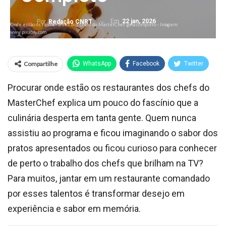
Em
22 jan, 2026
Por
Redação CNRT
Onde estão os restaurantes dos chefs do MasterChef: guia completo - Imagem:
www.pixabay.com
Compartilhe
WhatsApp
Facebook
Twitter
Procurar onde estão os restaurantes dos chefs do
MasterChef explica um pouco do fascínio que a
culinária desperta em tanta gente. Quem nunca
assistiu ao programa e ficou imaginando o sabor dos
pratos apresentados ou ficou curioso para conhecer
de perto o trabalho dos chefs que brilham na TV?
Para muitos, jantar em um restaurante comandado
por esses talentos é transformar desejo em
experiência e sabor em memória.