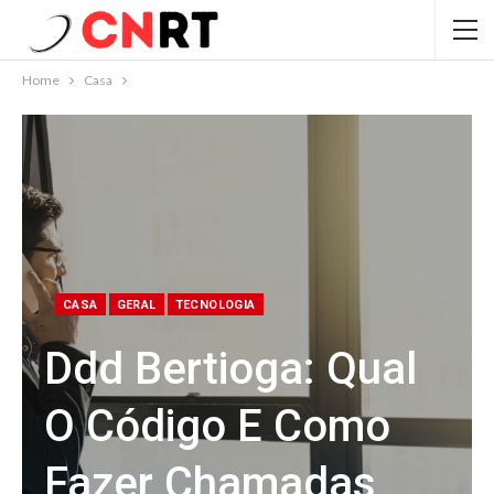
Home
Casa
CASA
GERAL
TECNOLOGIA
Ddd Bertioga: Qual
O Código E Como
Fazer Chamadas