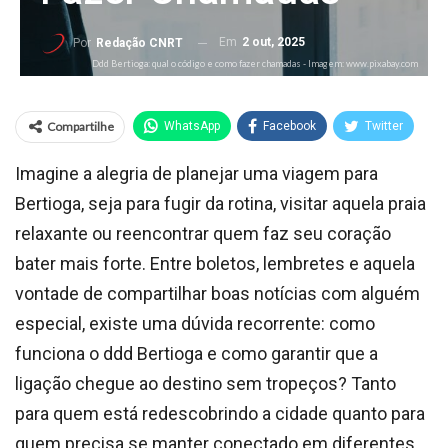
Em
2 out, 2025
Por
Redação CNRT
Ddd Bertioga: qual o código e como fazer chamadas - Imagem: www.pixabay.com
Compartilhe
WhatsApp
Facebook
Twitter
Imagine a alegria de planejar uma viagem para
Bertioga, seja para fugir da rotina, visitar aquela praia
relaxante ou reencontrar quem faz seu coração
bater mais forte. Entre boletos, lembretes e aquela
vontade de compartilhar boas notícias com alguém
especial, existe uma dúvida recorrente: como
funciona o ddd Bertioga e como garantir que a
ligação chegue ao destino sem tropeços? Tanto
para quem está redescobrindo a cidade quanto para
quem precisa se manter conectado em diferentes