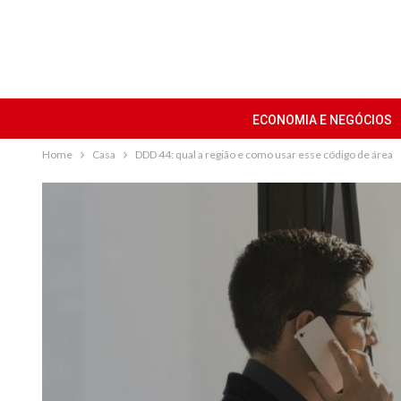
ECONOMIA E NEGÓCIOS
Home
Casa
DDD 44: qual a região e como usar esse código de área