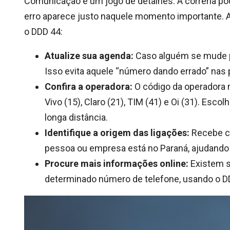
Comunicação é um jogo de detalhes. A correria p
erro aparece justo naquele momento importante. A
o DDD 44:
Atualize sua agenda:
Caso alguém se mude pa
Isso evita aquele “número dando errado” nas 
Confira a operadora:
O código da operadora 
Vivo (15), Claro (21), TIM (41) e Oi (31). Esco
longa distância.
Identifique a origem das ligações:
Recebe ch
pessoa ou empresa está no Paraná, ajudando a
Procure mais informações online:
Existem s
determinado número de telefone, usando o DD