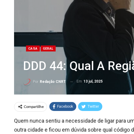
CASA
GERAL
DDD 44: Qual A Regi
Em
13 jul, 2025
Por
Redação CNRT
Compartilhe
Facebook
Twitter
Quem nunca sentiu a necessidade de ligar para u
outra cidade e ficou em dúvida sobre qual código