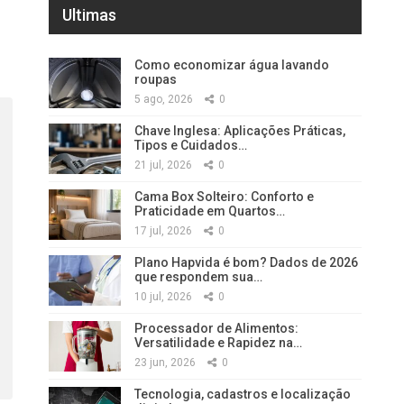
Ultimas
Como economizar água lavando
roupas
5 ago, 2026
0
Chave Inglesa: Aplicações Práticas,
Tipos e Cuidados…
21 jul, 2026
0
Cama Box Solteiro: Conforto e
Praticidade em Quartos…
17 jul, 2026
0
Plano Hapvida é bom? Dados de 2026
que respondem sua…
10 jul, 2026
0
Processador de Alimentos:
Versatilidade e Rapidez na…
23 jun, 2026
0
Tecnologia, cadastros e localização