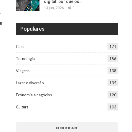
digital: por que os…
13 jun, 2026
0
r
ar
Populares
Casa
171
Tecnologia
156
Viagens
138
Lazer e diversão
135
Economia e negócios
120
Cultura
103
PUBLICIDADE