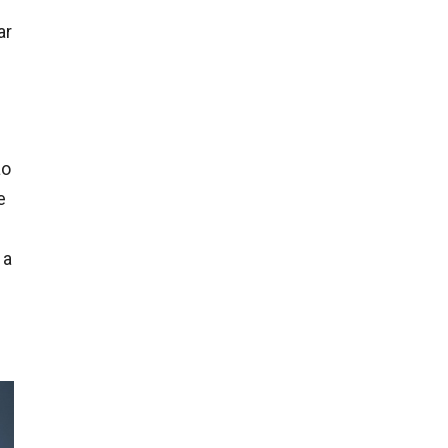
ar
ão
e
 a