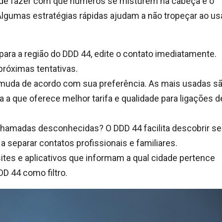
ode fazer com que números se misturem na cabeça e o
lgumas estratégias rápidas ajudam a não tropeçar ao us
ra a região do DDD 44, edite o contato imediatamente.
próximas tentativas.
muda de acordo com sua preferência. As mais usadas s
lha a que oferece melhor tarifa e qualidade para ligações d
amadas desconhecidas? O DDD 44 facilita descobrir se
 separar contatos profissionais e familiares.
ites e aplicativos que informam a qual cidade pertence
D 44 como filtro.