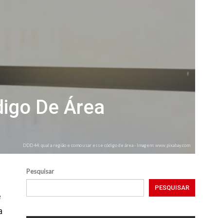
digo De Área
DDD 44: qual a região e como usar esse código de área - Imagem: www.pixabay.com
Pesquisar
PESQUISAR
e
a