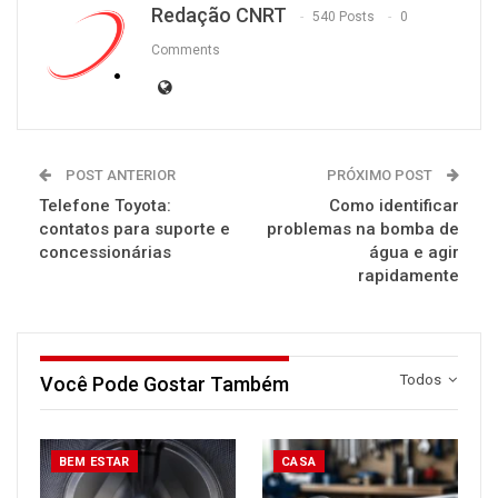
Redação CNRT
540 Posts
0
Comments
POST ANTERIOR
PRÓXIMO POST
Telefone Toyota:
Como identificar
contatos para suporte e
problemas na bomba de
concessionárias
água e agir
rapidamente
Todos
Você Pode Gostar Também
BEM ESTAR
CASA