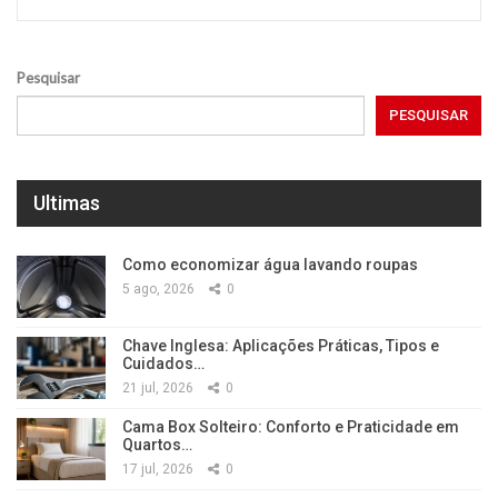
Pesquisar
PESQUISAR
Ultimas
Como economizar água lavando roupas
5 ago, 2026
0
Chave Inglesa: Aplicações Práticas, Tipos e
Cuidados…
21 jul, 2026
0
Cama Box Solteiro: Conforto e Praticidade em
Quartos…
17 jul, 2026
0