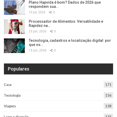
Plano Hapvida é bom? Dados de 2026 que
respondem sua…
10 jul, 2026
0
Processador de Alimentos: Versatilidade e
Rapidez na…
23 jun, 2026
0
Tecnologia, cadastros e localização digital: por
que os…
13 jun, 2026
0
Populares
Casa
171
Tecnologia
156
Viagens
138
Lazer e diversão
135