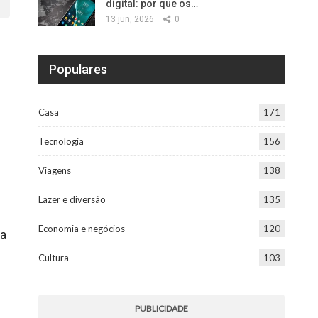
digital: por que os…
13 jun, 2026
0
Populares
Casa
171
Tecnologia
156
Viagens
138
Lazer e diversão
135
Economia e negócios
120
ma
Cultura
103
PUBLICIDADE