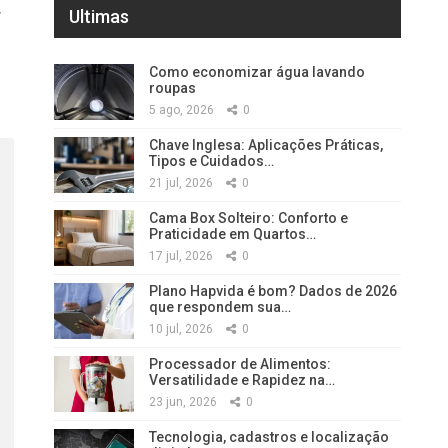
r
Ultimas
Como economizar água lavando
roupas
5 ago, 2026
0
Chave Inglesa: Aplicações Práticas,
Tipos e Cuidados…
21 jul, 2026
0
Cama Box Solteiro: Conforto e
Praticidade em Quartos…
17 jul, 2026
0
Plano Hapvida é bom? Dados de 2026
que respondem sua…
10 jul, 2026
0
Processador de Alimentos:
Versatilidade e Rapidez na…
23 jun, 2026
0
Tecnologia, cadastros e localização